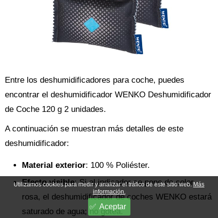
Entre los deshumidificadores para coche, puedes
encontrar el deshumidificador WENKO Deshumidificador
de Coche 120 g 2 unidades.
A continuación se muestran más detalles de este
deshumidificador:
Material exterior
: 100 % Poliéster.
Efecto visible
: Si el indicador se pone de color
Utilizamos cookies para medir y analizar el tráfico de este sitio web.
Más
información.
rosa, el deshumidificador de coches WENKO estará
Aceptar
saturado de agua; no gotea.